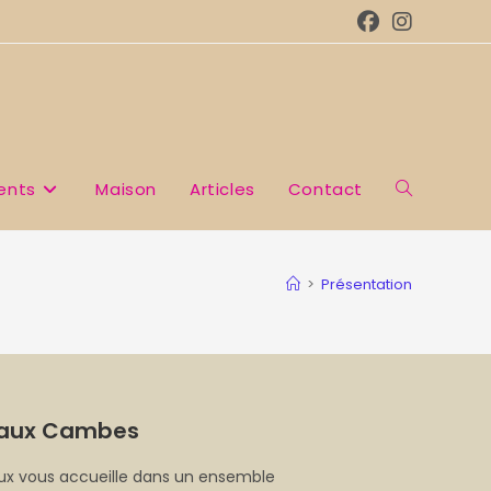
ents
Maison
Articles
Contact
>
Présentation
eaux Cambes
ux vous accueille d
ans un ensemble