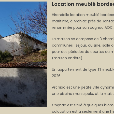
Location meublé borde
Hirondelle location meublé borde
maritime, à Archiac près de Jonzac
renommée pour son cognac AOC, 
La maison se compose de 3 chambr
communes : séjour, cuisine, salle d
pour des périodes de courtes ou m
(maison entière).
Un appartement de type T1 meublé 
2026.
Archiac est une petite ville dyna
une piscine municipale, et la maiso
Cognac est situé à quelques kilomét
colocation est à seulement une h